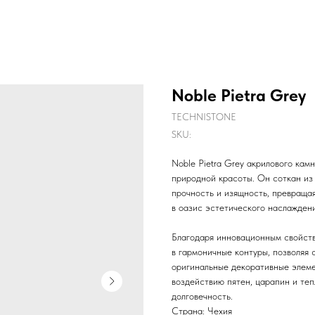
Noble Pietra Grey
TECHNISTONE
SKU:
Noble Pietra Grey акрилового кам
природной красоты. Он соткан из
прочность и изящность, превраща
в оазис эстетического наслаждени
Благодаря инновационным свойства
в гармоничные контуры, позволяя
оригинальные декоративные элемен
воздействию пятен, царапин и те
долговечность.
Страна: Чехия