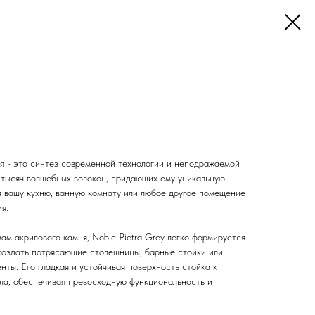
ня - это синтез современной технологии и неподражаемой
 тысяч волшебных волокон, придающих ему уникальную
я вашу кухню, ванную комнату или любое другое помещение
я.
м акрилового камня, Noble Pietra Grey легко формируется
 создать потрясающие столешницы, барные стойки или
ты. Его гладкая и устойчивая поверхность стойка к
пла, обеспечивая превосходную функциональность и