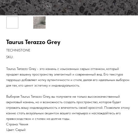
Taurus Terazzo Grey
TECHNISTONE
SKU:
Taurus Terazzo Grey - это камень с изысканным серым оттенком, который
придает вашему пространству элегантный и современный вид. Его текстура
терраццо добавляет нотку аутентичности и стиля, делая его идеальным выбором
для тех, кто ценит эстетику и индивидуальность.
Выбирая Taurus Terazzo Grey, вы получаете не только высококачественный
акриловый камень, но и возможность создать пространство, которое будет
отражать вашу индивидуальность и впечатлить своей красотой. Позвольте этому
камню стать визуальным акцентом вашего интерьера и наслаждайтесь его
превосходством и стилем на долгие годы.
Страна: Чехия
Цвет: Серый