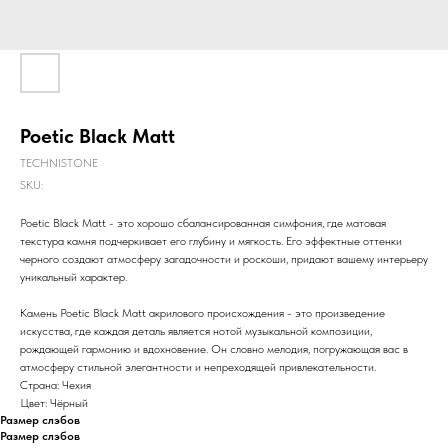
Poetic Black Matt
TECHNISTONE
SKU:
Poetic Black Matt - это хорошо сбалансированная симфония, где матовая
текстура камня подчеркивает его глубину и мягкость. Его эффектные оттенки
черного создают атмосферу загадочности и роскоши, придают вашему интерьеру
уникальный характер.
Камень Poetic Black Matt акрилового происхождения - это произведение
искусства, где каждая деталь является нотой музыкальной композиции,
рождающей гармонию и вдохновение. Он словно мелодия, погружающая вас в
атмосферу стильной элегантности и непреходящей привлекательности.
Страна: Чехия
Цвет: Чёрный
Размер слэбов
Размер слэбов