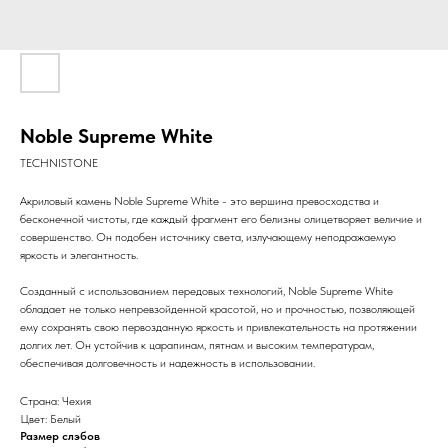
Noble Supreme White
TECHNISTONE
Акриловый камень Noble Supreme White - это вершина превосходства и
бесконечной чистоты, где каждый фрагмент его белизны олицетворяет величие и
совершенство. Он подобен источнику света, излучающему неподражаемую
яркость и элегантность.
Созданный с использованием передовых технологий, Noble Supreme White
обладает не только непревзойденной красотой, но и прочностью, позволяющей
ему сохранять свою первозданную яркость и привлекательность на протяжении
долгих лет. Он устойчив к царапинам, пятнам и высоким температурам,
обеспечивая долговечность и надежность в использовании.
Страна: Чехия
Цвет: Белый
Размер слэбов