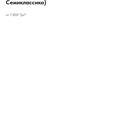
Семиклассико)
от 7 800 ?/м?