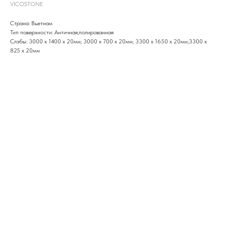
VICOSTONE
Страна: Вьетнам
Тип поверхности: Античная,полированная
Слэбы: 3000 x 1400 x 20мм; 3000 x 700 х 20мм; 3300 x 1650 х 20мм;3300 x
825 х 20мм