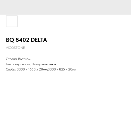
BQ 8402 DELTA
VICOSTONE
Страна: Вьетнам
Тип поверхности: Полировананная
Слэбы: 3300 x 1650 х 20мм;3300 x 825 х 20мм