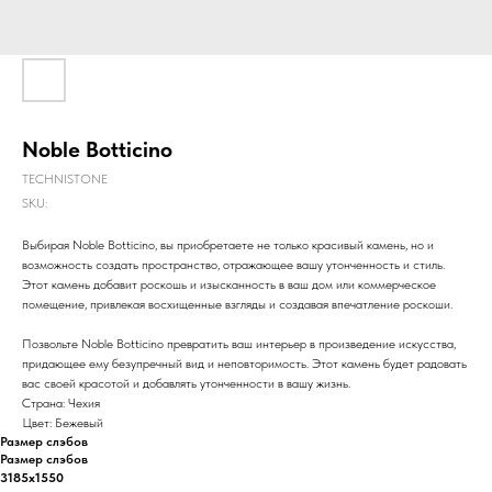
Noble Botticino
TECHNISTONE
SKU:
Выбирая Noble Botticino, вы приобретаете не только красивый камень, но и
возможность создать пространство, отражающее вашу утонченность и стиль.
Этот камень добавит роскошь и изысканность в ваш дом или коммерческое
помещение, привлекая восхищенные взгляды и создавая впечатление роскоши.
Позвольте Noble Botticino превратить ваш интерьер в произведение искусства,
придающее ему безупречный вид и неповторимость. Этот камень будет радовать
вас своей красотой и добавлять утонченности в вашу жизнь.
Страна: Чехия
Цвет: Бежевый
Размер слэбов
Размер слэбов
3185х1550