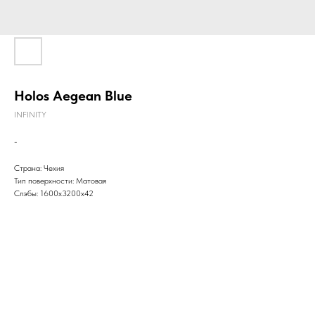
Holos Aegean Blue
INFINITY
-
Страна: Чехия
Тип поверхности: Матовая
Слэбы: 1600х3200х42